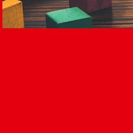
30
Jan. 2019
Umstellung der
Verpflegung in städtischen
Kindertagesstätten in der
Altstadt: fachliche Prüfung
von
Jürgen Hoffmann
|
Veröffentlicht in:
Aktuelles
,
Bildung
,
Familie
,
Ortsbeirat
|
0