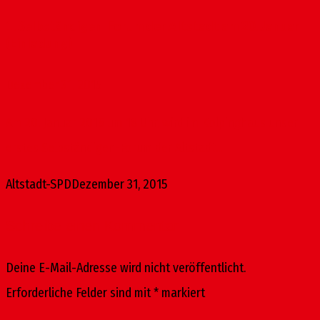
1. Selbständigen-Forum der Altstadt am 20. Januar
(Einladung)
Dezember 31, 2015
Am 20. Januar 2016 um 18 Uhr, wird im Kolpinghaus unser
erstes Selbständigen-Forum der Altstadt...
Altstadt-SPD
Dezember 31, 2015
Schreibe einen Kommentar
Deine E-Mail-Adresse wird nicht veröffentlicht.
Erforderliche Felder sind mit
*
markiert