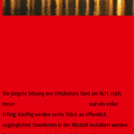
30
Nov. 2022
Neues aus dem Ortsbeirat
im November
von
Altstadt-SPD
|
Veröffentlicht in:
Aktuelles
,
Ortsbeirat
|
0
Die jüngste Sitzung des Ortsbeirats fand am 16.11. statt.
Unser
Antrag für
Trinkwasserbrunnen
war ein voller
Erfolg: Künftig werden sechs Stück an öffentlich
zugänglichen Standorten in der Altstadt installiert werden.