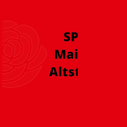
Ähnliche Beiträge
Altstadt-SPD mit neuem Vorstand – deutlich
wachsende Mitgliederzahl