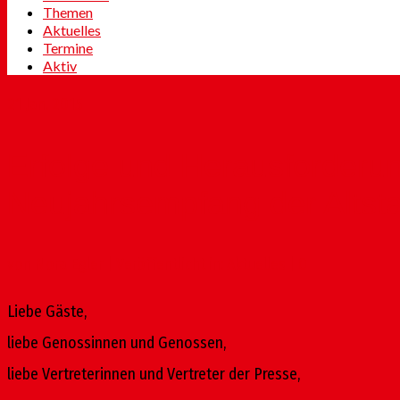
Themen
Aktuelles
Termine
Aktiv
21
Jan. 2015
Erfolge und Herausforderun
Neujahrsempfang der Altst
von
Nora Egler
|
Veröffentlicht in:
Aktuelles
|
0
Liebe Gäste,
liebe Genossinnen und Genossen,
liebe Vertreterinnen und Vertreter der Presse,