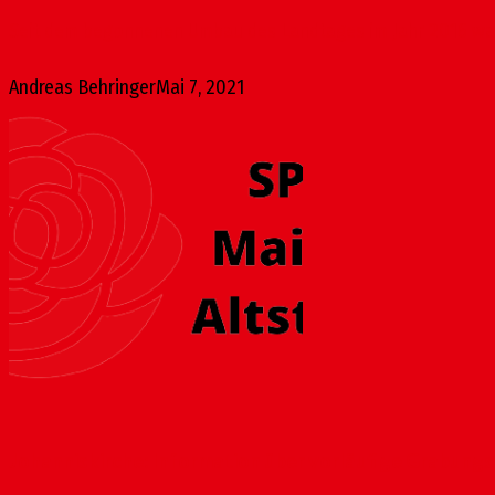
Seit dem begonnenen Umbau des Landtages im Jahr 2016 war e
Andreas Behringer
Mai 7, 2021
Johanniskirche: Information über vorläufige Grabung