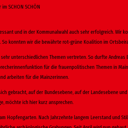
ier im SCHON SCHÖN
teressant und in der Kommunalwahl auch sehr erfolgreich. Wir 
So konnten wir die bewährte rot-grüne Koalition im Ortsbeira
n sehr unterschiedlichen Themen vertreten. So durfte Andreas
Sprecherinnenfunktion für die frauenpolitischen Themen in M
nd arbeiten für die Mainzerinnen.
 sich gebracht, auf der Bundesebene, auf der Landesebene und 
e, möchte ich hier kurz ansprechen.
g am Hopfengarten. Nach Jahrzehnte langem Leerstand und Stil
hrliche archäologische Grabungen. Seit April wird nun gebaut, 