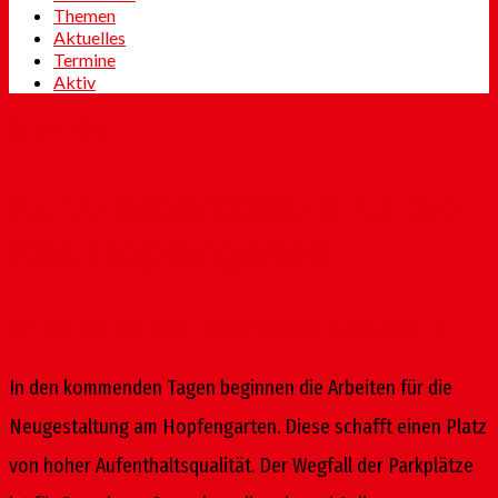
Themen
Aktuelles
Termine
Aktiv
29
Juni 2016
Kurzzeitparkplätze für die
Kita Hopfengarten
von
Andreas Behringer
|
Veröffentlicht in:
Aktuelles
|
0
In den kommenden Tagen beginnen die Arbeiten für die
Neugestaltung am Hopfengarten. Diese schafft einen Platz
von hoher Aufenthaltsqualität. Der Wegfall der Parkplätze