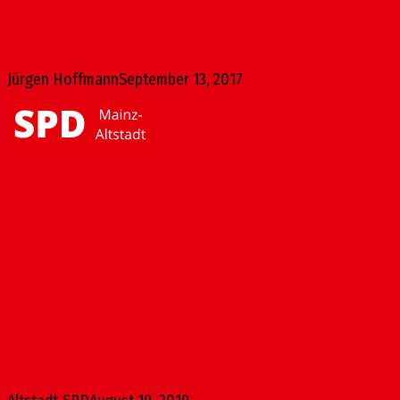
Zum ersten Eindruck, den Touristen und andere Besucher
von unserer Stadt gewinnen, gehören auch und...
Jürgen Hoffmann
September 13, 2017
Neuer Vorstand: Altstadt-SPD wählt erste
Doppelspitze in der SPD Mainz
August 19, 2019
Die SPD in der Altstadt hat einen neuen Vorstand. An
dessen Spitze steht erstmals in...