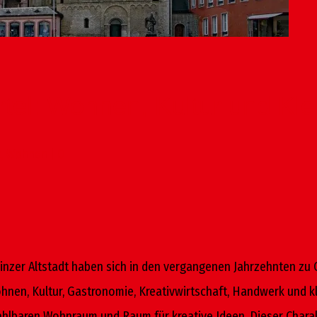
ertel: Wohnen, Kultur und K
t
,
Wohnen
|
0
inzer Altstadt haben sich in den vergangenen Jahrzehnten zu 
en, Kultur, Gastronomie, Kreativwirtschaft, Handwerk und kle
aren Wohnraum und Raum für kreative Ideen. Dieser Charakter 