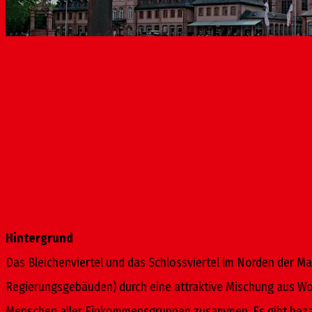
14
Sep. 2021
Bleichenviertel / Schlossvi
von
Jürgen Hoffmann
|
Veröffentlicht in:
Aktuelles
,
Ortsbeira
Antrag im Ortsbeirat
Hintergrund
Das Bleichenviertel und das Schlossviertel im Norden der Ma
Regierungsgebäuden) durch eine attraktive Mischung aus Wohn
Menschen aller Einkommensgruppen zusammen. Es gibt bezahlb