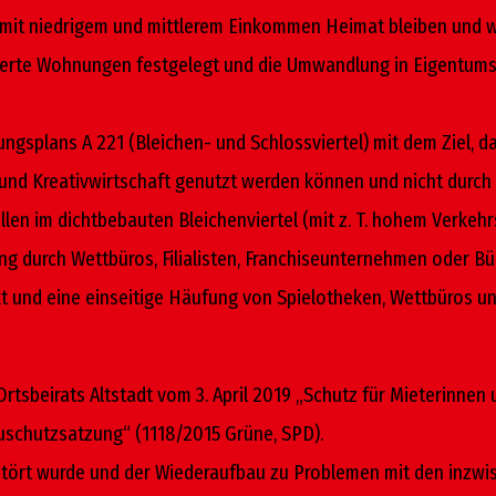
mit niedrigem und mittlerem Einkommen Heimat bleiben und w
ierte Wohnungen festgelegt und die Umwandlung in Eigentums
ungsplans A 221 (Bleichen- und Schlossviertel) mit dem Ziel,
en und Kreativwirtschaft genutzt werden können und nicht dur
len im dichtbebauten Bleichenviertel (mit z. T. hohem Verkeh
 durch Wettbüros, Filialisten, Franchiseunternehmen oder Büro
rkt und eine einseitige Häufung von Spielotheken, Wettbüros 
rtsbeirats Altstadt vom 3. April 2019 „Schutz für Mieterinnen 
euschutzsatzung“ (1118/2015 Grüne, SPD).
erstört wurde und der Wiederaufbau zu Problemen mit den inzw