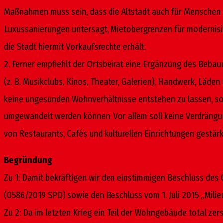
Maßnahmen muss sein, dass die Altstadt auch für Menschen 
Luxussanierungen untersagt, Mietobergrenzen für modernis
die Stadt hiermit Vorkaufsrechte erhält.
2. Ferner empfiehlt der Ortsbeirat eine Ergänzung des Bebau
(z. B. Musikclubs, Kinos, Theater, Galerien), Handwerk, Läd
keine ungesunden Wohnverhältnisse entstehen zu lassen, sol
umgewandelt werden können. Vor allem soll keine Verdrängung
von Restaurants, Cafés und kulturellen Einrichtungen gestä
Begründung
Zu 1: Damit bekräftigen wir den einstimmigen Beschluss des O
(0586/2019 SPD) sowie den Beschluss vom 1. Juli 2015 „Mili
Zu 2: Da im letzten Krieg ein Teil der Wohngebäude total z