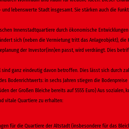
ns- und lebenswerte Stadt insgesamt. Sie stärken auch die Funk
ischen Innenstadtquartiere durch ökonomische Entwicklungen b
dert sich (neben die Vermietung tritt das Anlageobjekt), die 
teplanung der Investor(inn)en passt, wird verdrängt. Dies betr
l sind ganz eindeutig davon betroffen. Dies lässt sich durch z
 des Bodenrichtwerts: in sechs Jahren stiegen die Bodenpreise
den der Großen Bleiche bereits auf 5555 Euro) Aus sozialen, k
 vitale Quartiere zu erhalten:
ngen für die Quartiere der Altstadt (insbesondere für das Bleich