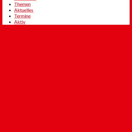
Themen
Aktuelles
Termine
Aktiv
8
Mai 2018
Zukunft des Gutenberg-
Museums: Geschichte als
Orientierung –
Diskussionsabend am 18.
Mai
von
Andreas Behringer
|
Veröffentlicht in:
Aktuelles
|
0