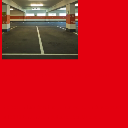
Bewohnerparken: mehr zahlen, weniger suchen
November 12, 2021
Die Gebühr fürs Bewohnerparken war durch Bundesgesetz
auf 30,70 Euro pro Jahr gedeckelt. Seit Oktober...