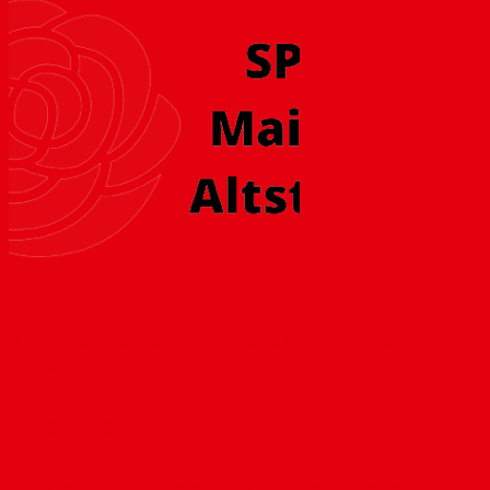
Rheinufer: Verbesserung der Umgebung des
Kaisertors
April 25, 2018
Das Rheinufer ist – neben dem Dom, dem Gutenberg