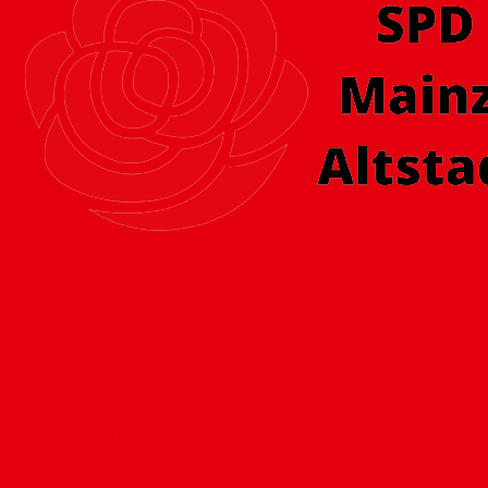
7
Mai 2015
Time to say good bye –
Shopping-Center haben keine
Zukunft