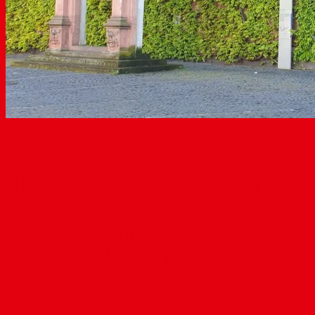
14
Apr. 2021
Klimaschutz vorantreiben:
Solarsatzung –
Dachbegrünung –
Fassadenbegrünung
von
Barbara Laufs
|
Veröffentlicht in:
Aktuelles
,
Klima
,