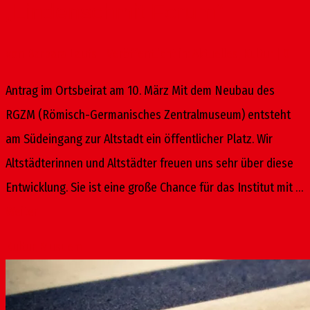
„Lindenschmit Forum“
von
Barbara Laufs
|
Veröffentlicht in:
Aktuelles
,
Kultur
|
0
Antrag im Ortsbeirat am 10. März Mit dem Neubau des
RGZM (Römisch-Germanisches Zentralmuseum) entsteht
am Südeingang zur Altstadt ein öffentlicher Platz. Wir
Altstädterinnen und Altstädter freuen uns sehr über diese
Entwicklung. Sie ist eine große Chance für das Institut mit …
Weiter
Kultur
,
Musuem