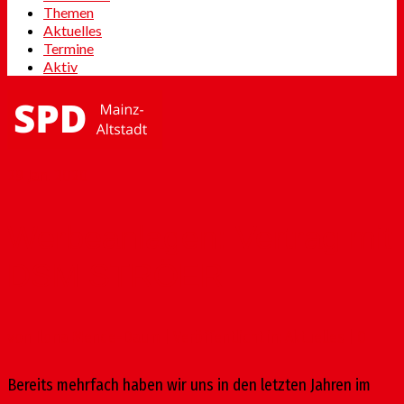
Themen
Aktuelles
Termine
Aktiv
29
Jan. 2020
Werbeanlagen: Vertrag mit
DSM STRÖER
von
Ilona Mende-Daum
|
Veröffentlicht in:
Aktuelles
|
0
Bereits mehrfach haben wir uns in den letzten Jahren im