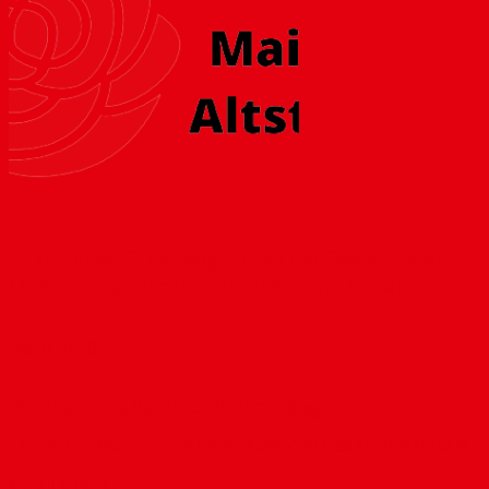
Zukunft des Gutenberg-Museums: Geschichte als
Orientierung – Diskussionsabend am 18. Mai
Mai 8, 2018
Der Rheinische Verein für Denkmalpflege und
Landschaftsschutz und die Altstadt-SPD laden gemeinsam
ein zu einem...