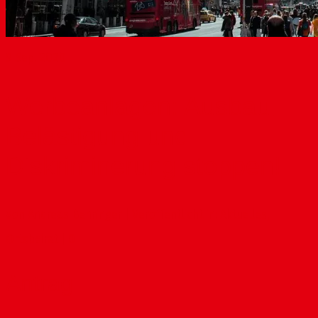
9
Sep. 2020
Werbeanlagen: Ausbau,
Belästigung und
Diskriminerung stoppen!
von
Andreas Behringer
|
Veröffentlicht in:
Aktuelles
,
Ortsbeirat
|
0
Antrag