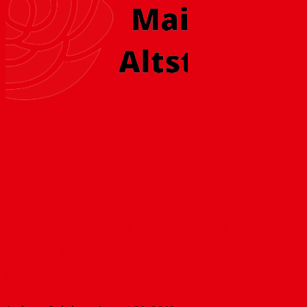
Beleuchtete Werbeanlagen in der großen Langgasse
August 29, 2018
In der letzten Sitzung des Ortsbeirates sowie durch weitere
per E-Mail eingetroffene Eingangsbenachrichtigungen
(mittlerweile verlieren...