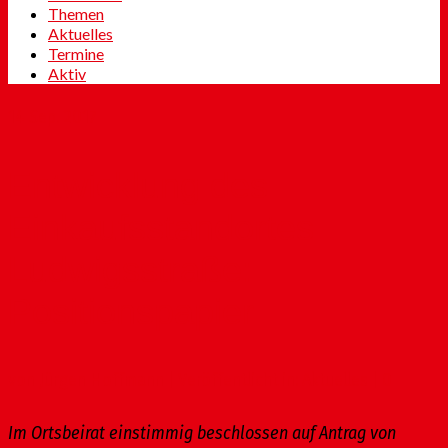
Themen
Aktuelles
Termine
Aktiv
14
Sep. 2017
Entwicklung des
Einkaufsstandortes
Ludwigsstraße:
Positionspapier
von
Jürgen Hoffmann
|
Veröffentlicht in:
Aktuelles
|
0
Im Ortsbeirat einstimmig beschlossen auf Antrag von