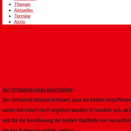
Themen
Aktuelles
Termine
Aktiv
11
März 2020
Beteiligung des Ortsbeirat
von
Ilona Mende-Daum
|
Veröffentlicht in:
Aktuelles
|
0
Der Ortsbeirat möge beschließen:
Der Ortsbeirat Altstadt kritisiert, dass die beiden betroffe
weder informiert noch angehört wurden. Es handelt sich um F
und die die Bevölkerung der beiden Stadtteile vor Gesundhei
die der Ortsbeirat vertritt, verletzt.