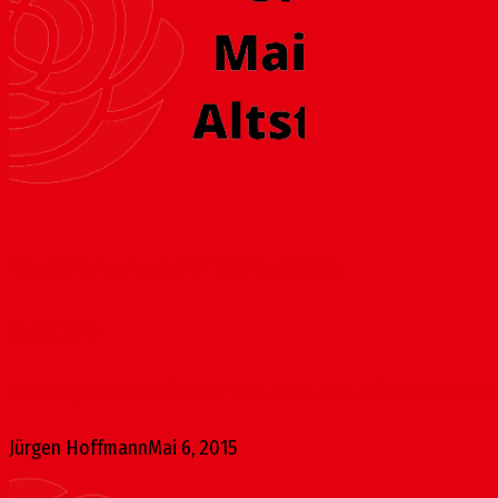
Nachpflanzungen am Liebfrauenplatz
Mai 6, 2015
Vor einiger Zeit wurden vor dem Haus zum „Römischen Kaiser“
Jürgen Hoffmann
Mai 6, 2015