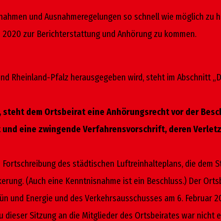
ßnahmen und Ausnahme­regelungen so schnell wie möglich zu hö
i 2020 zur Berichterstattung und Anhörung zu kom­men.
 Rheinland-Pfalz herausgegeben wird, steht im Abschnitt „D
en, steht dem Ortsbeirat eine Anhörungsrecht vor der Be
t und eine zwingende Verfahrensvorschrift, deren Verlet
ortschreibung des städtischen Luft­reinhalte­plans, die dem 
lkerung. (Auch eine Kenntnisnahme ist ein Beschluss.) Der Orts
ün und Energie und des Verkehrs­ausschusses am 6. Februar 2
u dieser Sitzung an die Mitglieder des Ortsbeirates war nicht 