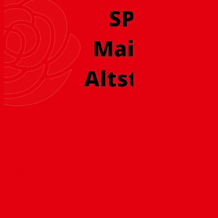
SPD-Altstadt skeptisch zur Umweltzone
September 17, 2010
Die Altstadt-SPD begrüßt Maßnahmen zur Verbesserung der Luftq