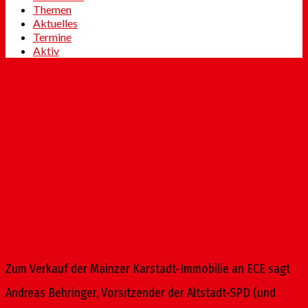
Themen
Aktuelles
Termine
Aktiv
12
Juli 2011
Ludwigsforum:
Unabhängiger Gutachter
jetzt umso wichtiger
von
Altstadt-SPD
|
Veröffentlicht in:
Aktuelles
|
0
Zum Verkauf der Mainzer Karstadt-Immobilie an ECE sagt
Andreas Behringer, Vorsitzender der Altstadt-SPD (und