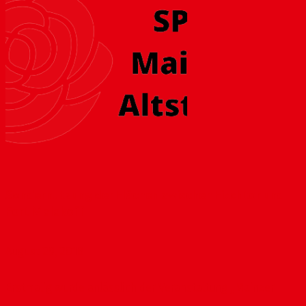
Sondernutzung der Flächen zwischen Fischtor und
Fort Malakoff
August 29, 2018
Erstmalig wurde anlässlich der Veranstaltung „Mainzer