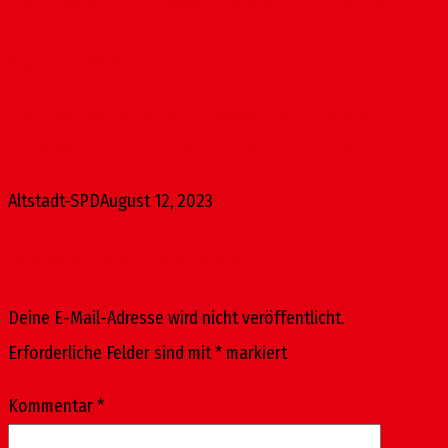
Klare Regeln für E-Scooter in Mainz: Tempo machen
August 12, 2023
E-Scooter, die mitten auf Fußwegen stehen, sind ein
massives Hindernis für Seniorinnen und Senioren, Eltern...
Altstadt-SPD
August 12, 2023
Schreibe einen Kommentar
Deine E-Mail-Adresse wird nicht veröffentlicht.
Erforderliche Felder sind mit
*
markiert
Kommentar
*