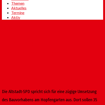
Themen
Aktuelles
Termine
Aktiv
26
Feb. 2014
Hopfengarten – Zeit für
Bedenkenträger ist
abgelaufen
von
Altstadt-SPD
|
Veröffentlicht in:
Aktuelles
|
0
Die Altstadt-SPD spricht sich für eine zügige Umsetzung
des Bauvorhabens am Hopfengarten aus. Dort sollen 35