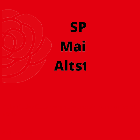
Zukunft des Gutenbergmuseums: ein Kompromiss ist
nötig
April 25, 2018