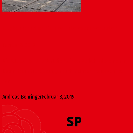
CityBahn: Endlich Mainzer Interessen vertreten!
Februar 8, 2019
Die Altstadt-SPD fordert die Mainzer Verkehrsdezernentin,
Katrin Eder (Grüne), auf, „endlich Mainzer Interessen“ bei
den...
Andreas Behringer
Februar 8, 2019