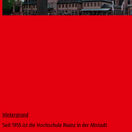
17
Juni 2020
Hochschulareal: eine
große Chance für die
Altstadt
von
Andreas Behringer
|
Veröffentlicht in:
Aktuelles
,
Ortsbeirat
|
0
Hintergrund
Seit 1955 ist die Hochschule Mainz in der Altstadt