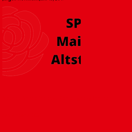
Neubau Bischofsplatz / Portal Ignazgässchen
September 7, 2022
Antrag zur Ortsbeiratssitzung am 7. September 2022