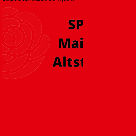
Baugerüst am Holzturm
Januar 28, 2015
Seit Monaten ist der Holzturm von einem Baugerüst