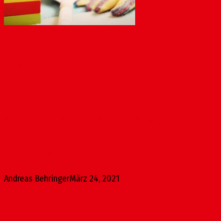
Elterninitiativen stärken – die Vielfalt der
Trägerlandschaft erhalten
März 24, 2021
Antrag im Stadtrat am 24. März 2021 Wir begrüßen die
Qualitätssteigerungen durch das Kita-Zukunftsgesetz,
insbesondere...
Andreas Behringer
März 24, 2021
Schreibe einen Kommentar