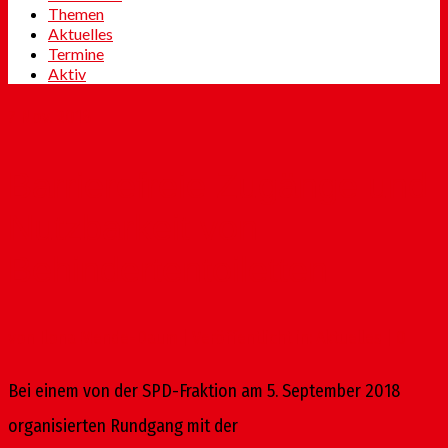
Themen
Aktuelles
Termine
Aktiv
7
Nov. 2018
Barrierefreie Zugänge und
Nutzbarkeit von
Behindertentoiletten
von
Ilona Mende-Daum
|
Veröffentlicht in:
Aktuelles
|
0
Bei einem von der SPD-Fraktion am 5. September 2018
organisierten Rundgang mit der