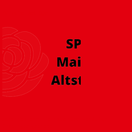
Ähnliche Beiträge
Johanniskirche: Information über vorläufige
Grabungsergebnisse