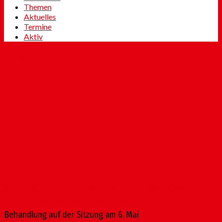
Themen
Aktuelles
Termine
Aktiv
11
März 2015
Bahnhofstraße /
Münsterplatz /
Schillerstraße: Freiraum-
planerischer Wettbewerb
von
Jürgen Hoffmann
|
Veröffentlicht in:
Aktuelles
|
0
Behandlung auf der Sitzung am 6. Mai