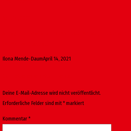
und Einschränkungen minimieren
April 14, 2021
Antrag im Ortsbeirat am 14. April 2021 Am 30. Juni 2021 wird
der Mainzer Stadtrat...
Ilona Mende-Daum
April 14, 2021
Schreibe einen Kommentar
Deine E-Mail-Adresse wird nicht veröffentlicht.
Erforderliche Felder sind mit
*
markiert
Kommentar
*