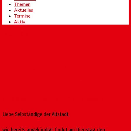
Themen
Aktuelles
Termine
Aktiv
19
Sep. 2016
3. Selbständigen-Forum
der Altstadt am 27.
September (Einladung)
von
Altstadt-SPD
|
Veröffentlicht in:
Aktuelles
|
0
Liebe Selbständige der Altstadt,
wie bereits angekündigt, findet am Dienstag, den