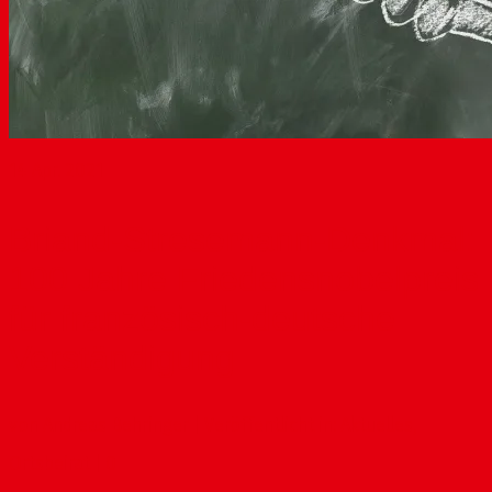
14
Apr. 2021
Briand-Stresemann-Denkmal:
100 Jahre Friedensnobelpreis
für französisch-deutsche
Verständigung
von
Andreas Behringer
|
Veröffentlicht in:
Aktuelles
,
Ortsbeirat
|
0