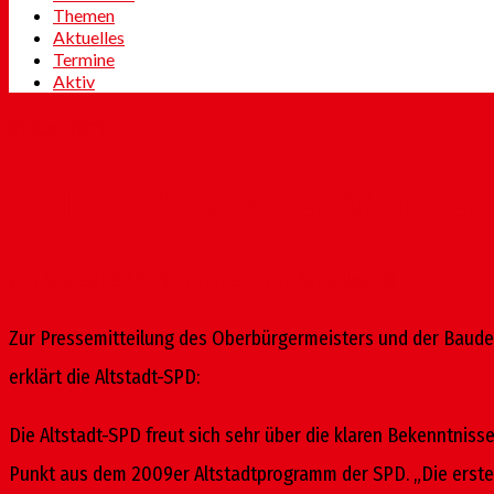
Themen
Aktuelles
Termine
Aktiv
31
Aug. 2011
SPD für “Platz der Mainzer
von
Altstadt-SPD
|
Veröffentlicht in:
Aktuelles
|
0
Zur Pressemitteilung des Oberbürgermeisters und der Baude
erklärt die Altstadt-SPD:
Die Altstadt-SPD freut sich sehr über die klaren Bekenntniss
Punkt aus dem 2009er Altstadtprogramm der SPD. „Die erste 