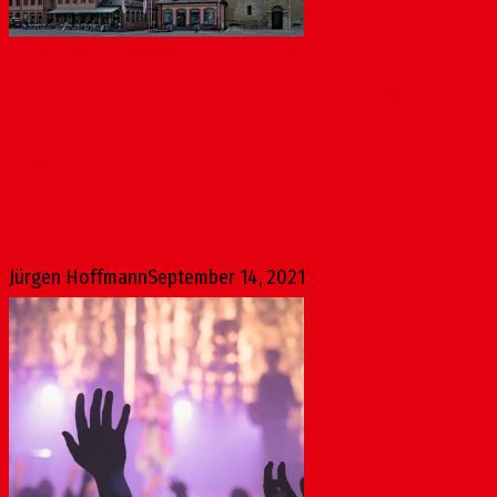
Bleichenviertel / Schlossviertel: Wohnen, Kultur und
September 14, 2021
Antrag im Ortsbeirat HintergrundDas Bleichenviertel und das 
Jürgen Hoffmann
September 14, 2021