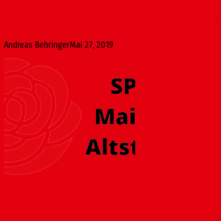
„Ich freue mich sehr auf die Stichwahl“, kommentiert SPD-Ka
Andreas Behringer
Mai 27, 2019
SPD-Ortsbeiratsfraktion für Sanierung des Mainzer 