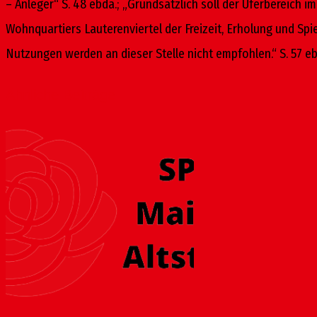
– Anleger“ S. 48 ebda.; „Grundsätzlich soll der Uferbereich i
Wohnquartiers Lauterenviertel der Freizeit, Erholung und Sp
Nutzungen werden an dieser Stelle nicht empfohlen.“ S. 57 eb
Ähnliche Beiträge