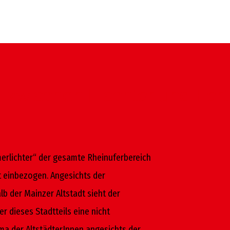
zwischen Fischtor und Fort
erlichter“ der gesamte Rheinuferbereich
t einbezogen. Angesichts der
 der Mainzer Altstadt sieht der
r dieses Stadtteils eine nicht
ma der AltstädterInnen angesichts der