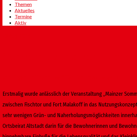
Themen
Aktuelles
Termine
Aktiv
29
Aug. 2018
Sondernutzung der Flächen 
von
Jürgen Hoffmann
|
Veröffentlicht in:
Aktuelles
|
0
Erstmalig wurde anlässlich der Veranstaltung „Mainzer Somm
zwischen Fischtor und Fort Malakoff in das Nutzungskonzep
sehr wenigen Grün- und Naherholungsmöglichkeiten innerhalb
Ortsbeirat Altstadt darin für die Bewohnerinnen und Bewohne
hinnehmbare Einbuße für die Lebensqualität und das Kleinkli