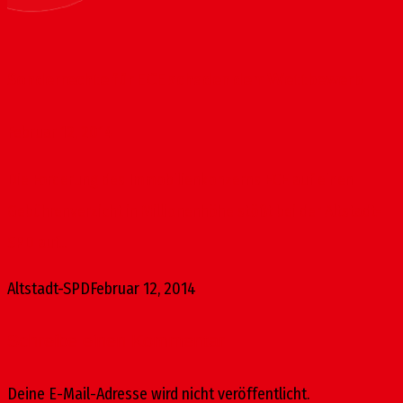
Sonderrechte für ECE schaden dem Wettbewerb
Februar 12, 2014
Die Forderung des Immobilienkonzerns ECE auf einen
Gebührenverzicht in Millionenhöhe stößt bei der Altstadt-
SPD auf...
Altstadt-SPD
Februar 12, 2014
Schreibe einen Kommentar
Deine E-Mail-Adresse wird nicht veröffentlicht.