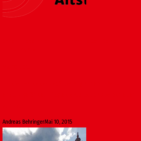
Schandfleck in der Augustinerstraße – Keine
Einsturzgefahr
Mai 10, 2015
"Ist die Fassade des Gebäudes Augustinerstraße 22
einsturz-gefährdet?" fragte die Altstadt-SPD per Schreiben
vom 27....
Andreas Behringer
Mai 10, 2015