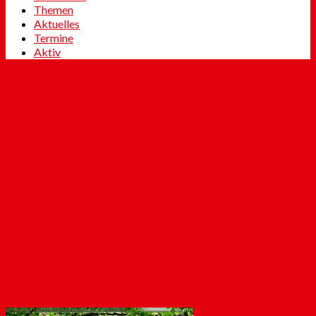
Themen
Aktuelles
Termine
Aktiv
20
Jan. 2016
Rosenmontag (SPD,
Grüne) hier:
Konsequenzen aus Köln
von
Andreas Behringer
|
Veröffentlicht in:
Aktuelles
|
0
Ähnliche Beiträge