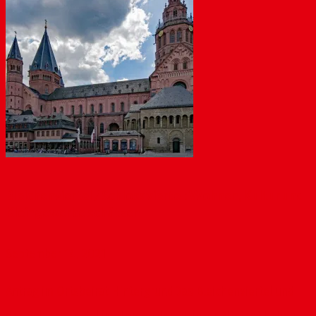
Bleichenviertel / Schlossviertel: Wohnen, Kultur und
Kleingewerbe schützen
September 14, 2021
Antrag im Ortsbeirat HintergrundDas Bleichenviertel und