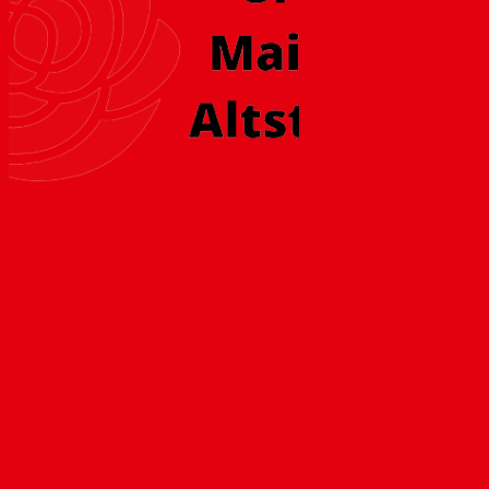
Konservierungs- und Präsentationskonzept für das
Römische Theater
Januar 28, 2015
Das Areal „Römisches Theater“ gilt als wichtigste römische
archäologische Grabungsstätte im Rhein-Main-Gebiet. Mit
der schon...