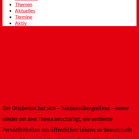
Themen
Aktuelles
Termine
Aktiv
25
Apr. 2018
Widmung der Platzfläche
in der Großen Langgasse
von
Jürgen Hoffmann
|
Veröffentlicht in:
Aktuelles
|
0
Der Ortsbeitrat hat sich – fraktionsübergreifend – immer
wieder mit dem Thema beschäftigt, wie verdiente
Persönlichkeiten des öffentlichen Lebens im Bewusstsein