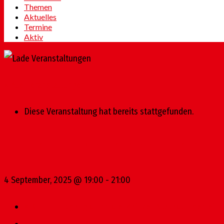
Themen
Aktuelles
Termine
Aktiv
« Alle Veranstaltungen
Diese Veranstaltung hat bereits stattgefunden.
Offene Vorstandssitzung S
4 September, 2025 @ 19:00
-
21:00
«
Kulturrundgang durch die Mainzer Altstadt – gemeins
Sommerfest der Altstadt SPD
»