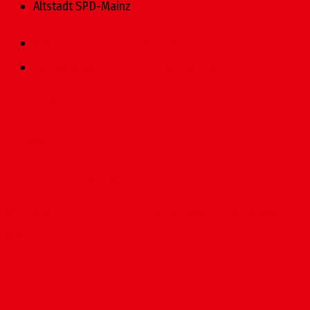
Altstadt SPD-Mainz
«
Marktfrühstück der Mainzer SPD
Kaffeepause mit Fabian – Schillerplatz
»
Startseite
Impressum
Datenschutzerklärung
© 2026 Altstadt-SPD Mainz - WordPress Theme by
Kadence
WP