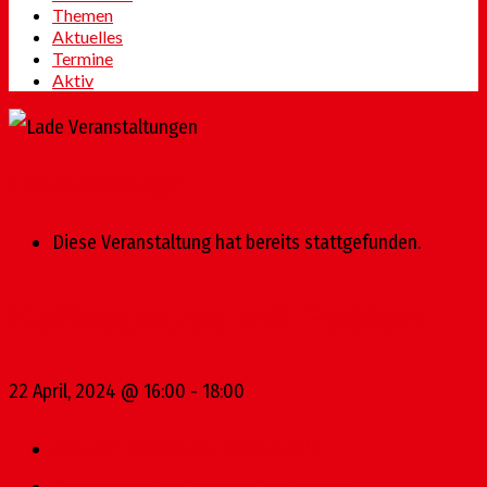
Themen
Aktuelles
Termine
Aktiv
« Alle Veranstaltungen
Diese Veranstaltung hat bereits stattgefunden.
Kaffeepause mit Fabian
22 April, 2024 @ 16:00
-
18:00
«
Marktfrühstück der Mainzer SPD
Kaffeepause mit Fabian – Schillerplatz
»