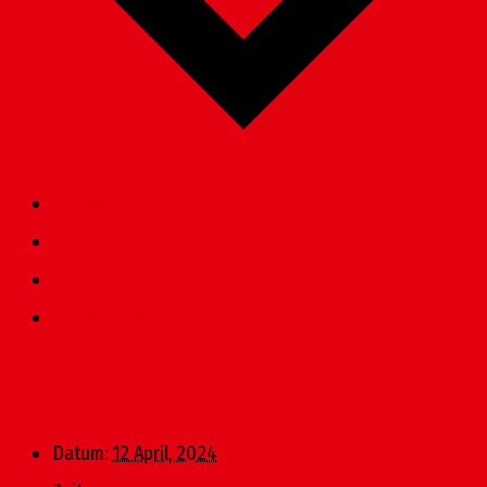
Google Kalender
iCalendar
Outlook 365
Outlook Live
Details
Datum:
12 April, 2024