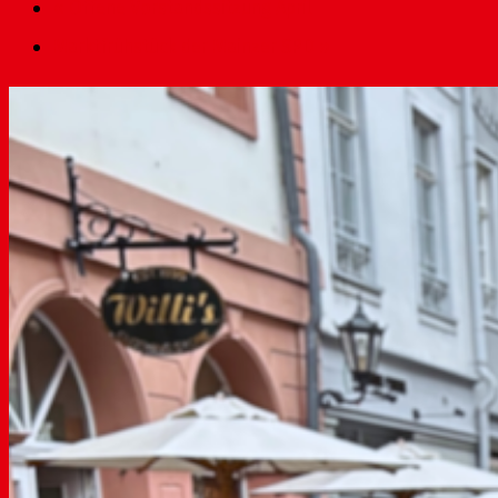
«
Offene Vorstandssitzung April
Marktfrühstück der Mainzer SPD
»