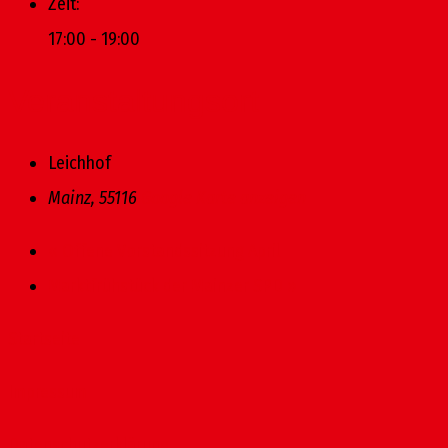
Zeit:
17:00 - 19:00
Veranstaltungsort
Leichhof
Mainz
,
55116
Google Karte anzeigen
«
Offene Vorstandssitzung April
Marktfrühstück der Mainzer SPD
»
Startseite
Impressum
Datenschutzerklärung